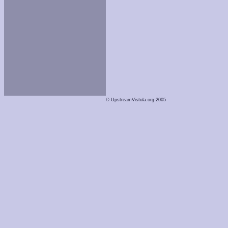
© UpstreamVistula.org 2005