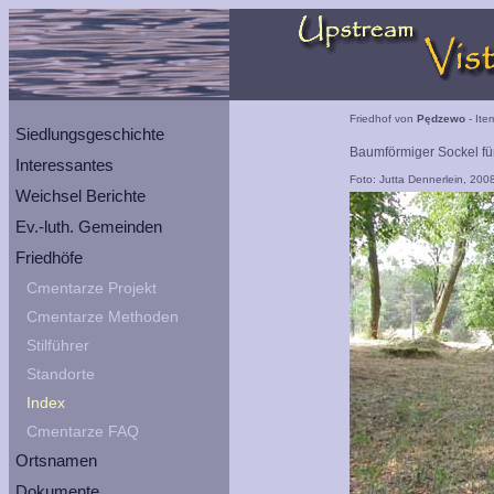
Friedhof von
Pędzewo
- Ite
Siedlungsgeschichte
Baumförmiger Sockel für 
Interessantes
Foto: Jutta Dennerlein, 200
Weichsel Berichte
Ev.-luth. Gemeinden
Friedhöfe
Cmentarze Projekt
Cmentarze Methoden
Stilführer
Standorte
Index
Cmentarze FAQ
Ortsnamen
Dokumente