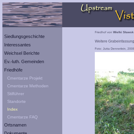
Friedhof von
Wielki Sławsk
Siedlungsgeschichte
Weitere Grabeinfassun
Interessantes
Foto: Jutta Dennerlein, 200
Weichsel Berichte
Ev.-luth. Gemeinden
Friedhöfe
Cmentarze Projekt
Cmentarze Methoden
Stilführer
Standorte
Index
Cmentarze FAQ
Ortsnamen
Dokumente