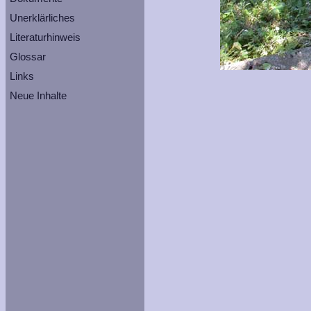
Unerklärliches
Literaturhinweis
Glossar
Links
Neue Inhalte