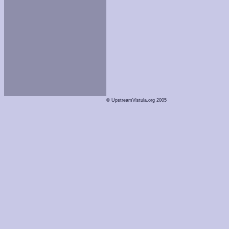
© UpstreamVistula.org 2005