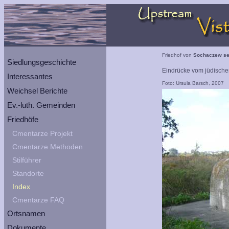
Friedhof von
Sochaczew s
Siedlungsgeschichte
Eindrücke vom jüdische
Interessantes
Foto: Ursula Barsch, 2007
Weichsel Berichte
Ev.-luth. Gemeinden
Friedhöfe
Cmentarze Projekt
Cmentarze Methoden
Stilführer
Standorte
Index
Cmentarze FAQ
Ortsnamen
Dokumente