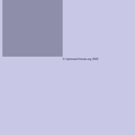
© UpstreamVistula.org 2005