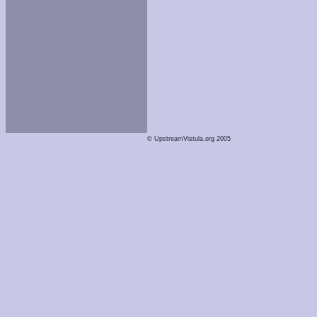
© UpstreamVistula.org 2005