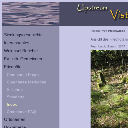
Friedhof von
Płatkownica
- 
Siedlungsgeschichte
Ansicht des Friedhofs m
Interessantes
Foto: Ursula Barsch, 2007
Weichsel Berichte
Ev.-luth. Gemeinden
Friedhöfe
Cmentarze Projekt
Cmentarze Methoden
Stilführer
Standorte
Index
Cmentarze FAQ
Ortsnamen
Dokumente