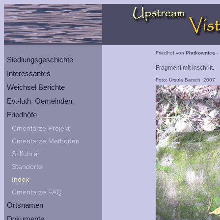
Friedhof von
Płatkownica
- 
Siedlungsgeschichte
Fragment mit Inschrift.
Interessantes
Foto: Ursula Barsch, 2007
Weichsel Berichte
Ev.-luth. Gemeinden
Friedhöfe
Cmentarze Projekt
Cmentarze Methoden
Stilführer
Standorte
Index
Cmentarze FAQ
Ortsnamen
Dokumente