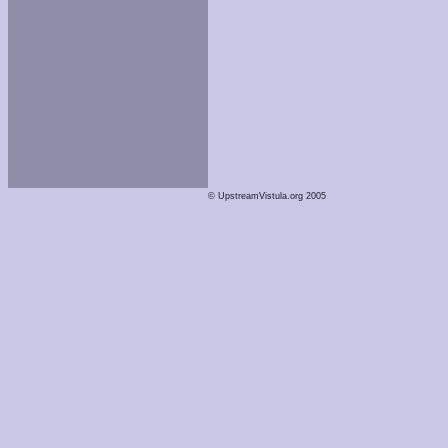
© UpstreamVistula.org 2005