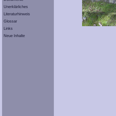
Unerklärliches
Literaturhinweis
Glossar
Links
Neue Inhalte