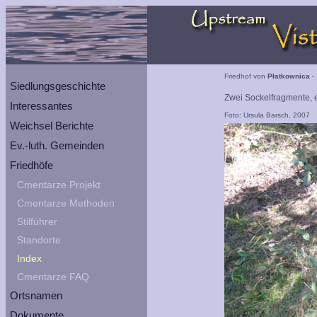
Friedhof von
Płatkownica
- 
Siedlungsgeschichte
Zwei Sockelfragmente, e
Interessantes
Foto: Ursula Barsch, 2007
Weichsel Berichte
Ev.-luth. Gemeinden
Friedhöfe
Cmentarze Projekt
Cmentarze Methoden
Stilführer
Standorte
Index
Cmentarze FAQ
Ortsnamen
Dokumente