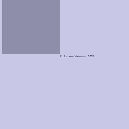
© UpstreamVistula.org 2005