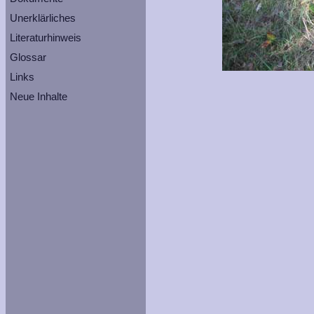
Unerklärliches
Literaturhinweis
Glossar
Links
Neue Inhalte