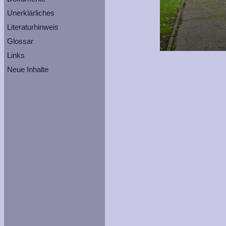
Unerklärliches
Literaturhinweis
Glossar
Links
Neue Inhalte