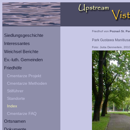
Friedhof von
Poznań St. Pa
Siedlungsgeschichte
Park Gustawa Manitiusa,
Interessantes
Foto: Jutta Dennerlein, 201
Weichsel Berichte
Ev.-luth. Gemeinden
Friedhöfe
Cmentarze Projekt
Cmentarze Methoden
Stilführer
Standorte
Index
Cmentarze FAQ
Ortsnamen
Dokumente