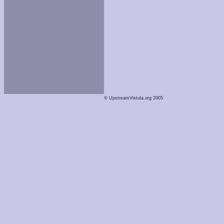
© UpstreamVistula.org 2005