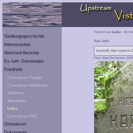
Friedhof von
Ładne
- Item N
Siedlungsgeschichte
Karl Jabs
Interessantes
Inschrift: Hier ruhet in 
Weichsel Berichte
Foto: Jutta Dennerlein, 200
Ev.-luth. Gemeinden
Friedhöfe
Cmentarze Projekt
Cmentarze Methoden
Stilführer
Standorte
Index
Cmentarze FAQ
Ortsnamen
Dokumente