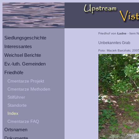
Friedhof von
Ładne
- Item N
Siedlungsgeschichte
Unbekanntes Grab
Interessantes
Foto: Maciek Barciński, 200
Weichsel Berichte
Ev.-luth. Gemeinden
Friedhöfe
Cmentarze Projekt
Cmentarze Methoden
Stilführer
Standorte
Index
Cmentarze FAQ
Ortsnamen
Dokumente