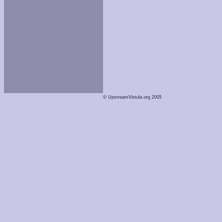
© UpstreamVistula.org 2005