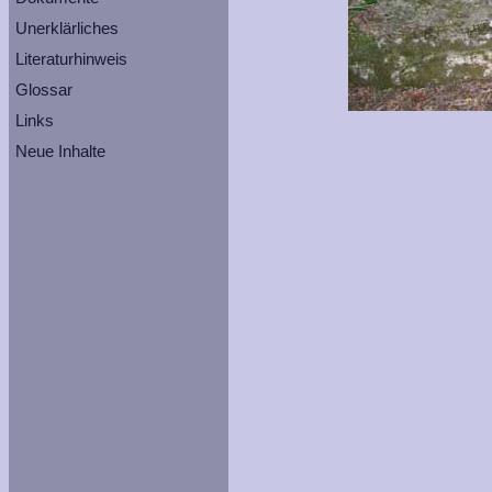
Unerklärliches
Literaturhinweis
Glossar
Links
Neue Inhalte