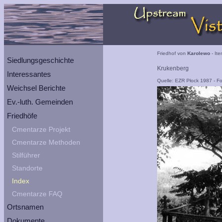
Friedhof von
Karolewo
- Ite
Siedlungsgeschichte
Krukenberg
Interessantes
Quelle: EZR Płock 1987 - Fo
Weichsel Berichte
Ev.-luth. Gemeinden
Friedhöfe
Cmentarze Projekt
Cmentarze Methoden
Stilführer
Standorte
Index
Cmentarze FAQ
Ortsnamen
Dokumente