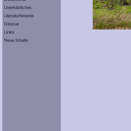
Unerklärliches
Literaturhinweis
Glossar
Links
Neue Inhalte