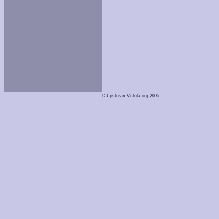
© UpstreamVistula.org 2005