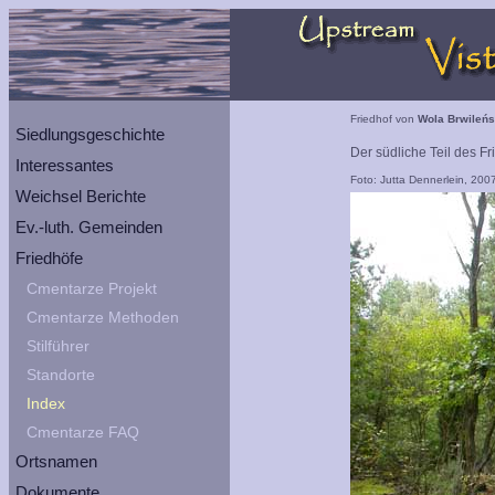
Friedhof von
Wola Brwileń
Siedlungsgeschichte
Der südliche Teil des F
Interessantes
Foto: Jutta Dennerlein, 200
Weichsel Berichte
Ev.-luth. Gemeinden
Friedhöfe
Cmentarze Projekt
Cmentarze Methoden
Stilführer
Standorte
Index
Cmentarze FAQ
Ortsnamen
Dokumente