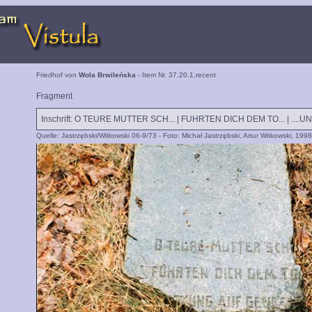
Friedhof von
Wola Brwileńska
- Item Nr. 37.20.1.recent
Fragment
Inschrift: O TEURE MUTTER SCH... | FUHRTEN DICH DEM TO... | ....U
Quelle: Jastrzębski/Witkowski 06-9/73 - Foto: Michał Jastrzębski, Artur Witkowski, 1998