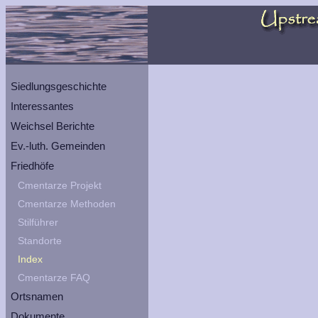
Siedlungsgeschichte
Interessantes
Weichsel Berichte
Ev.-luth. Gemeinden
Friedhöfe
Cmentarze Projekt
Cmentarze Methoden
Stilführer
Standorte
Index
Cmentarze FAQ
Ortsnamen
Dokumente