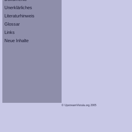
Unerklärliches
Literaturhinweis
Glossar
Links
Neue Inhalte
© UpstreamVistula.org 2005