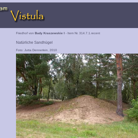
Friedhof von
Budy Kraszewskie I
- Item Nr. 314.7.1.recent
Natürliche Sandhügel
Foto: Jutta Dennerlein, 2010