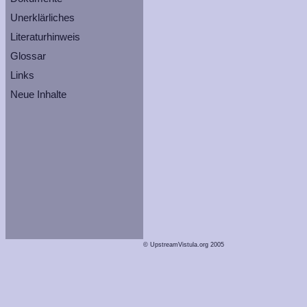
Unerklärliches
Literaturhinweis
Glossar
Links
Neue Inhalte
© UpstreamVistula.org 2005