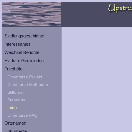
Siedlungsgeschichte
Interessantes
Weichsel Berichte
Ev.-luth. Gemeinden
Friedhöfe
Cmentarze Projekt
Cmentarze Methoden
Stilführer
Standorte
Index
Cmentarze FAQ
Ortsnamen
Dokumente