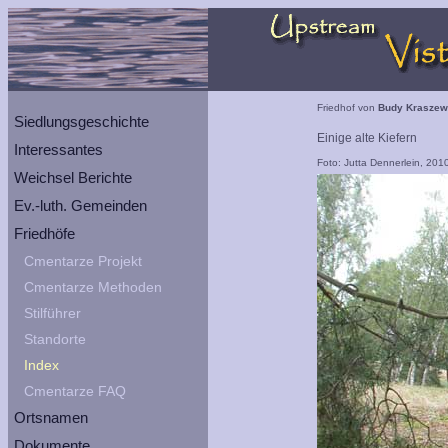
Friedhof von
Budy Kraszew
Siedlungsgeschichte
Einige alte Kiefern
Interessantes
Foto: Jutta Dennerlein, 201
Weichsel Berichte
Ev.-luth. Gemeinden
Friedhöfe
Cmentarze Projekt
Cmentarze Methoden
Stilführer
Standorte
Index
Cmentarze FAQ
Ortsnamen
Dokumente