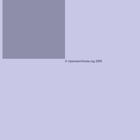
© UpstreamVistula.org 2005