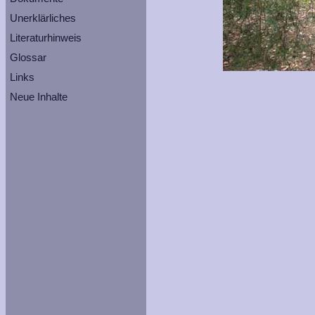
Unerklärliches
Literaturhinweis
Glossar
Links
Neue Inhalte