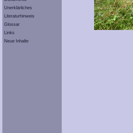
Unerklärliches
Literaturhinweis
Glossar
Links
Neue Inhalte