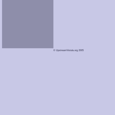
© UpstreamVistula.org 2005