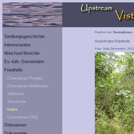
Friedhof von
Siemiątkowo
-
Siedlungsgeschichte
Ansicht des Friedhofs
Interessantes
Foto: Jutta Dennerlein, 201
Weichsel Berichte
Ev.-luth. Gemeinden
Friedhöfe
Cmentarze Projekt
Cmentarze Methoden
Stilführer
Standorte
Index
Cmentarze FAQ
Ortsnamen
Dokumente