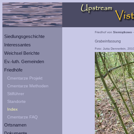
Friedhof von
Siemiątkowo
-
Siedlungsgeschichte
Grabeinfassung
Interessantes
Foto: Jutta Dennerlein, 201
Weichsel Berichte
Ev.-luth. Gemeinden
Friedhöfe
Cmentarze Projekt
Cmentarze Methoden
Stilführer
Standorte
Index
Cmentarze FAQ
Ortsnamen
Dokumente