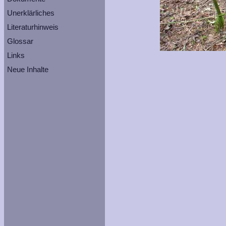
Unerklärliches
Literaturhinweis
Glossar
Links
Neue Inhalte