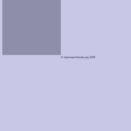
© UpstreamVistula.org 2005