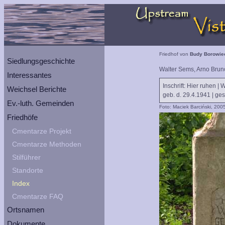
Friedhof von
Budy Borowie
Siedlungsgeschichte
Walter Sems, Arno Bru
Interessantes
Inschrift: Hier ruhen |
Weichsel Berichte
geb. d. 29.4.1941 | ges
Ev.-luth. Gemeinden
Foto: Maciek Barciński, 200
Friedhöfe
Cmentarze Projekt
Cmentarze Methoden
Stilführer
Standorte
Index
Cmentarze FAQ
Ortsnamen
Dokumente