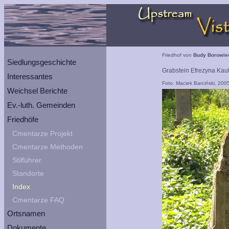
Friedhof von
Budy Borowie
Siedlungsgeschichte
Grabstein Efrezyna Kaut
Interessantes
Foto: Maciek Barciński, 200
Weichsel Berichte
Ev.-luth. Gemeinden
Friedhöfe
Cmentarze Projekt
Cmentarze Methoden
Stilführer
Standorte
Index
Cmentarze FAQ
Ortsnamen
Dokumente