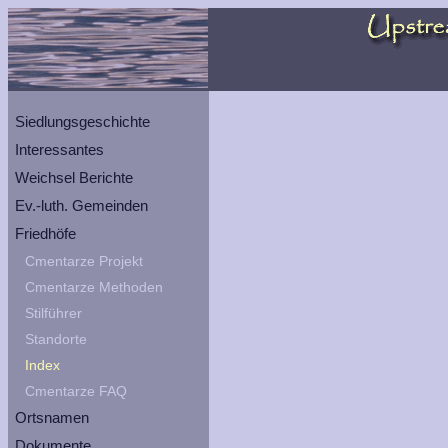
Siedlungsgeschichte
Interessantes
Weichsel Berichte
Ev.-luth. Gemeinden
Friedhöfe
Cmentarze Projekt
Cmentarze Methoden
Stilführer
Standorte
Index
Cmentarze FAQ
Ortsnamen
Dokumente