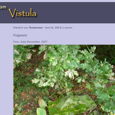
Friedhof von
Teodorowo
- Item Nr. 299.8.1.recent
Fragment
Foto: Jutta Dennerlein, 2007