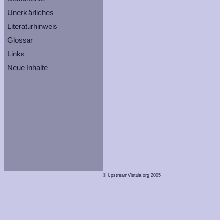
Unerklärliches
Literaturhinweis
Glossar
Links
Neue Inhalte
© UpstreamVistula.org 2005