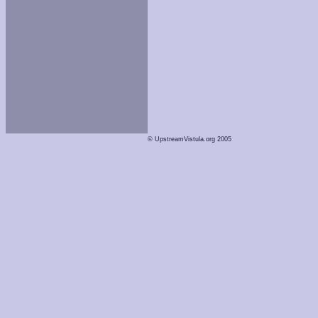
© UpstreamVistula.org 2005