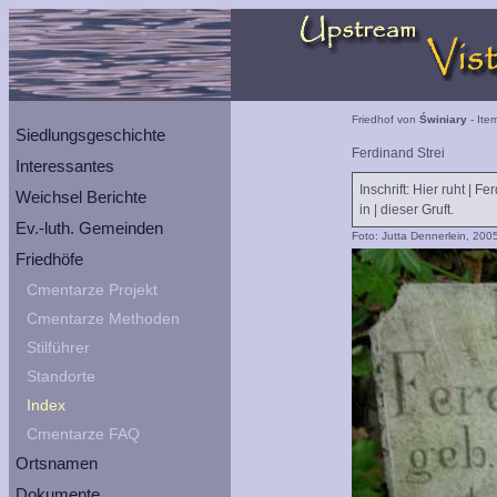
Friedhof von
Świniary
- Ite
Siedlungsgeschichte
Ferdinand Strei
Interessantes
Inschrift: Hier ruht | F
Weichsel Berichte
in | dieser Gruft.
Ev.-luth. Gemeinden
Foto: Jutta Dennerlein, 200
Friedhöfe
Cmentarze Projekt
Cmentarze Methoden
Stilführer
Standorte
Index
Cmentarze FAQ
Ortsnamen
Dokumente