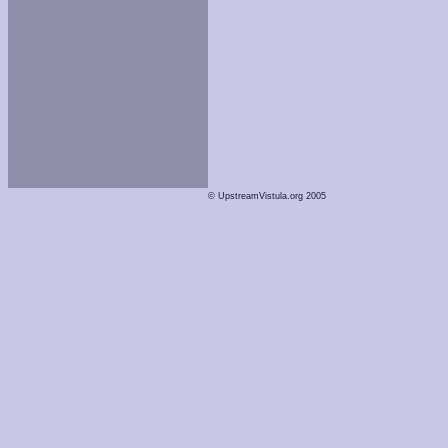
© UpstreamVistula.org 2005