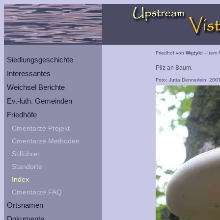
Friedhof von
Wężyki
- Item 
Siedlungsgeschichte
Pilz an Baum.
Interessantes
Foto: Jutta Dennerlein, 200
Weichsel Berichte
Ev.-luth. Gemeinden
Friedhöfe
Cmentarze Projekt
Cmentarze Methoden
Stilführer
Standorte
Index
Cmentarze FAQ
Ortsnamen
Dokumente