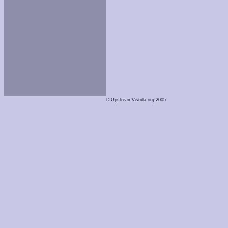
© UpstreamVistula.org 2005