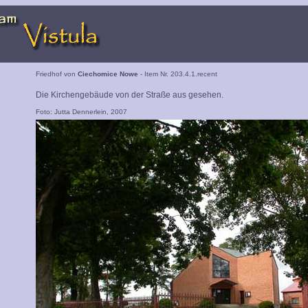
Friedhof von
Ciechomice Nowe
- Item Nr. 203.4.1.recent
Die Kirchengebäude von der Straße aus gesehen.
Foto: Jutta Dennerlein, 2007