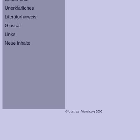
Unerklärliches
Literaturhinweis
Glossar
Links
Neue Inhalte
© UpstreamVistula.org 2005