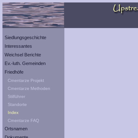
Siedlungsgeschichte
Interessantes
Weichsel Berichte
Ev.-luth. Gemeinden
Friedhöfe
Cmentarze Projekt
Cmentarze Methoden
Stilführer
Standorte
Index
Cmentarze FAQ
Ortsnamen
Dokumente