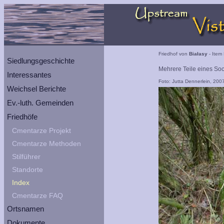
Friedhof von
Białasy
- Item 
Siedlungsgeschichte
Mehrere Teile eines Soc
Interessantes
Foto: Jutta Dennerlein, 200
Weichsel Berichte
Ev.-luth. Gemeinden
Friedhöfe
Cmentarze Projekt
Cmentarze Methoden
Stilführer
Standorte
Index
Cmentarze FAQ
Ortsnamen
Dokumente