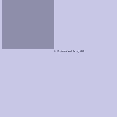
© UpstreamVistula.org 2005