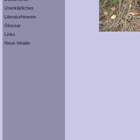
Unerklärliches
Literaturhinweis
Glossar
Links
Neue Inhalte