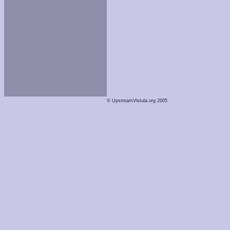
© UpstreamVistula.org 2005