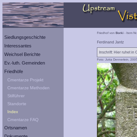
Friedhof von
Borki
- Item Nr
Siedlungsgeschichte
Ferdinand Jantz
Interessantes
Inschrift: Hier ruhet in
Weichsel Berichte
Foto: Jutta Dennerlein, 200
Ev.-luth. Gemeinden
Friedhöfe
Cmentarze Projekt
Cmentarze Methoden
Stilführer
Standorte
Index
Cmentarze FAQ
Ortsnamen
Dokumente