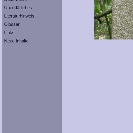
Unerklärliches
Literaturhinweis
Glossar
Links
Neue Inhalte