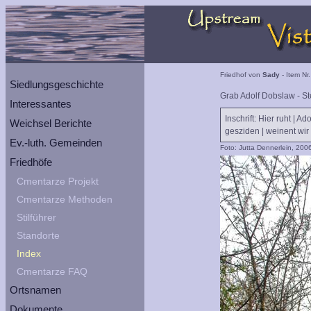
Friedhof von
Sady
- Item Nr
Siedlungsgeschichte
Grab Adolf Dobslaw - St
Interessantes
Inschrift: Hier ruht | A
Weichsel Berichte
gesziden | weinent wir
Ev.-luth. Gemeinden
Foto: Jutta Dennerlein, 200
Friedhöfe
Cmentarze Projekt
Cmentarze Methoden
Stilführer
Standorte
Index
Cmentarze FAQ
Ortsnamen
Dokumente