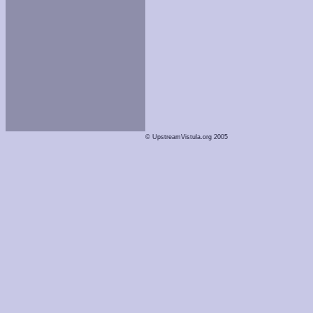
© UpstreamVistula.org 2005