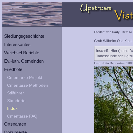
Friedhof von
Sady
- Item Nr
Siedlungsgeschichte
Grab Wilhelm Otto Klatt 
Interessantes
Inschrift: Hier () ruht |
Weichsel Berichte
Todesstunde schlug zu |
Ev.-luth. Gemeinden
Foto: Jutta Dennerlein, 200
Friedhöfe
Cmentarze Projekt
Cmentarze Methoden
Stilführer
Standorte
Index
Cmentarze FAQ
Ortsnamen
Dokumente