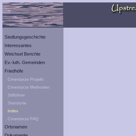
Siedlungsgeschichte
Interessantes
Weichsel Berichte
Ev.-luth. Gemeinden
Friedhöfe
Cmentarze Projekt
Cmentarze Methoden
Stilführer
Standorte
Index
Cmentarze FAQ
Ortsnamen
Dokumente