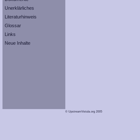
Unerklärliches
Literaturhinweis
Glossar
Links
Neue Inhalte
© UpstreamVistula.org 2005