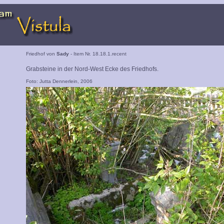
Friedhof von
Sady
- Item Nr. 18.18.1.recent
Grabsteine in der Nord-West Ecke des Friedhofs.
Foto: Jutta Dennerlein, 2006