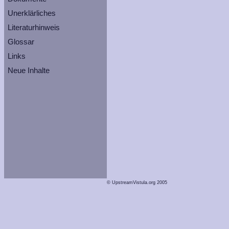
Unerklärliches
Literaturhinweis
Glossar
Links
Neue Inhalte
© UpstreamVistula.org 2005