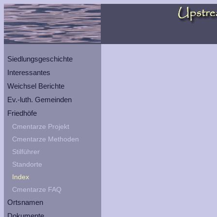
Siedlungsgeschichte
Interessantes
Weichsel Berichte
Ev.-luth. Gemeinden
Friedhöfe
Cmentarze Projekt
Cmentarze Methoden
Stilführer
Standorte
Index
Cmentarze FAQ
Ortsnamen
Dokumente