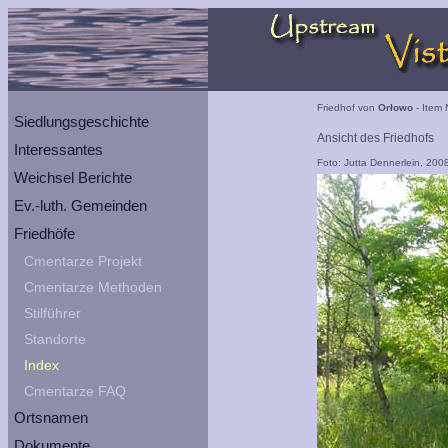
Friedhof von
Orłowo
- Item 
Siedlungsgeschichte
Ansicht des Friedhofs
Interessantes
Foto: Jutta Dennerlein, 200
Weichsel Berichte
Ev.-luth. Gemeinden
Friedhöfe
Cmentarze Projekt
Cmentarze Methoden
Stilführer
Standorte
Index
Cmentarze FAQ
Ortsnamen
Dokumente