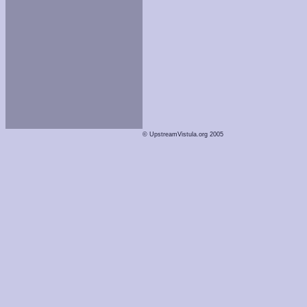
© UpstreamVistula.org 2005