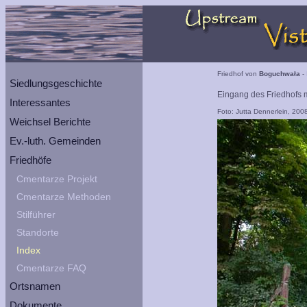
Friedhof von
Boguchwała
- 
Siedlungsgeschichte
Eingang des Friedhofs m
Interessantes
Foto: Jutta Dennerlein, 200
Weichsel Berichte
Ev.-luth. Gemeinden
Friedhöfe
Cmentarze Projekt
Cmentarze Methoden
Stilführer
Standorte
Index
Cmentarze FAQ
Ortsnamen
Dokumente