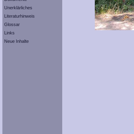
Unerklärliches
Literaturhinweis
Glossar
Links
Neue Inhalte