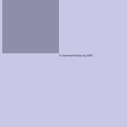
© UpstreamVistula.org 2005