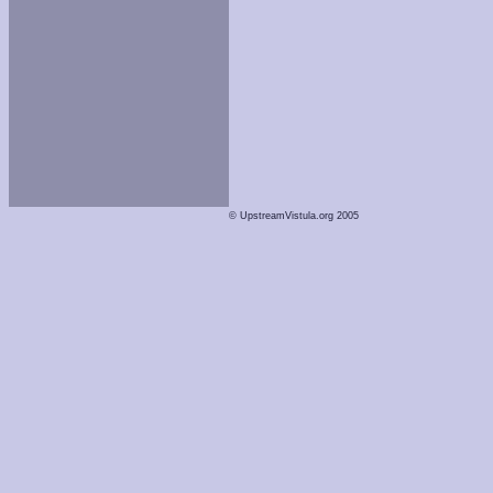
© UpstreamVistula.org 2005