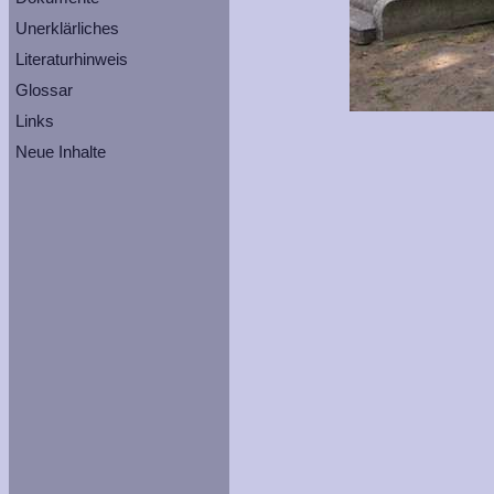
Unerklärliches
Literaturhinweis
Glossar
Links
Neue Inhalte