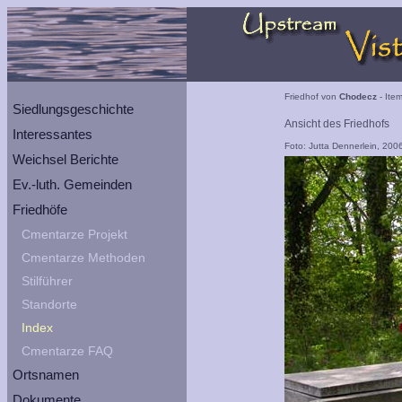
Friedhof von
Chodecz
- Item
Siedlungsgeschichte
Ansicht des Friedhofs
Interessantes
Foto: Jutta Dennerlein, 200
Weichsel Berichte
Ev.-luth. Gemeinden
Friedhöfe
Cmentarze Projekt
Cmentarze Methoden
Stilführer
Standorte
Index
Cmentarze FAQ
Ortsnamen
Dokumente