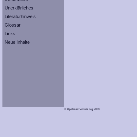
Unerklärliches
Literaturhinweis
Glossar
Links
Neue Inhalte
© UpstreamVistula.org 2005