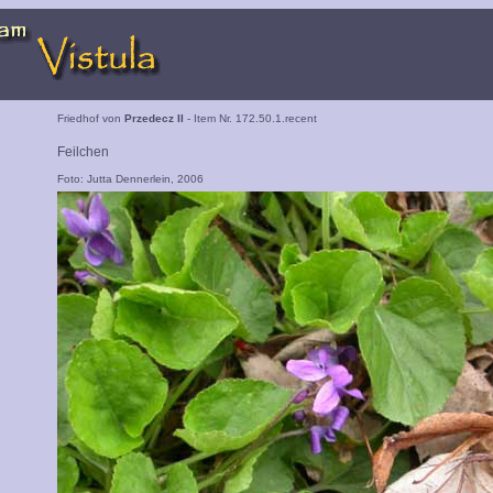
Friedhof von
Przedecz II
- Item Nr. 172.50.1.recent
Feilchen
Foto: Jutta Dennerlein, 2006