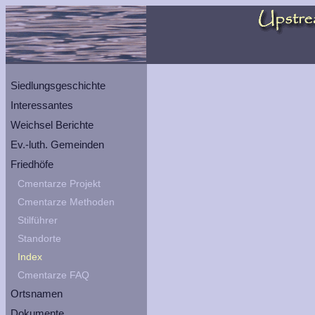
Siedlungsgeschichte
Interessantes
Weichsel Berichte
Ev.-luth. Gemeinden
Friedhöfe
Cmentarze Projekt
Cmentarze Methoden
Stilführer
Standorte
Index
Cmentarze FAQ
Ortsnamen
Dokumente