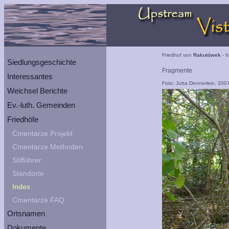
Friedhof von
Rakutówek
- I
Siedlungsgeschichte
Fragmente
Interessantes
Foto: Jutta Dennerlein, 200
Weichsel Berichte
Ev.-luth. Gemeinden
Friedhöfe
Cmentarze Projekt
Cmentarze Methoden
Stilführer
Standorte
Index
Cmentarze FAQ
Ortsnamen
Dokumente