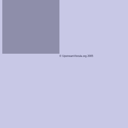
© UpstreamVistula.org 2005