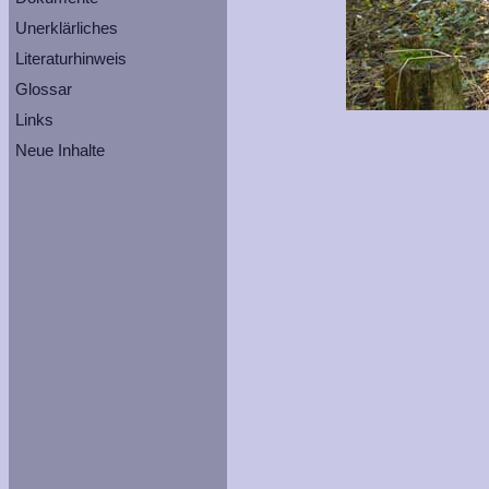
Unerklärliches
Literaturhinweis
Glossar
Links
Neue Inhalte