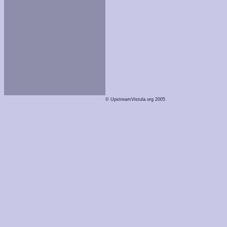
© UpstreamVistula.org 2005