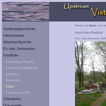
Friedhof von
Rypin
- Item Nr
Siedlungsgeschichte
Ansicht des Friedhofs
Interessantes
Foto: Jutta Dennerlein, 200
Weichsel Berichte
Ev.-luth. Gemeinden
Friedhöfe
Cmentarze Projekt
Cmentarze Methoden
Stilführer
Standorte
Index
Cmentarze FAQ
Ortsnamen
Dokumente