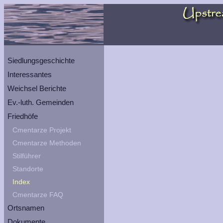
Siedlungsgeschichte
Interessantes
Weichsel Berichte
Ev.-luth. Gemeinden
Friedhöfe
Cmentarze Projekt
Cmentarze Methoden
Stilführer
Standorte
Index
Cmentarze FAQ
Ortsnamen
Dokumente