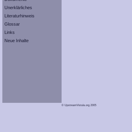
Unerklärliches
Literaturhinweis
Glossar
Links
Neue Inhalte
© UpstreamVistula.org 2005