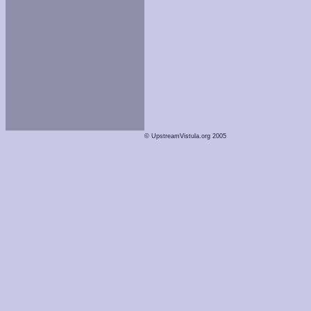
© UpstreamVistula.org 2005