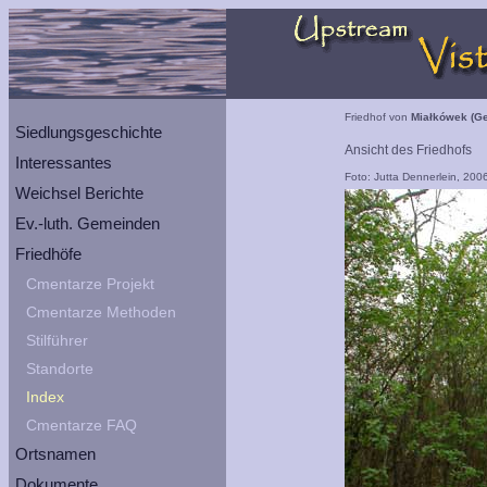
Friedhof von
Miałkówek (Ge
Siedlungsgeschichte
Ansicht des Friedhofs
Interessantes
Foto: Jutta Dennerlein, 200
Weichsel Berichte
Ev.-luth. Gemeinden
Friedhöfe
Cmentarze Projekt
Cmentarze Methoden
Stilführer
Standorte
Index
Cmentarze FAQ
Ortsnamen
Dokumente