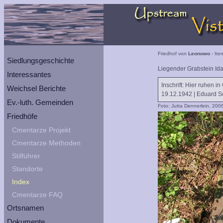
Friedhof von
Leonowo
- Ite
Siedlungsgeschichte
Liegender Grabstein Id
Interessantes
Inschrift: Hier ruhen i
Weichsel Berichte
19.12.1942 | Eduard So
Ev.-luth. Gemeinden
Foto: Jutta Dennerlein, 200
Friedhöfe
Cmentarze Projekt
Cmentarze Methoden
Stilführer
Standorte
Index
Cmentarze FAQ
Ortsnamen
Dokumente