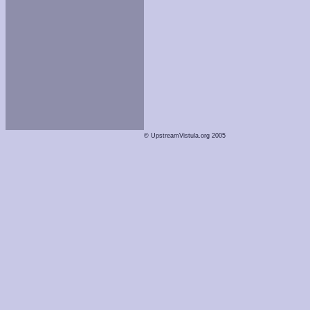
© UpstreamVistula.org 2005