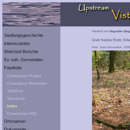
Friedhof von
Nagodów (Nag
Siedlungsgeschichte
Grab Natalia Rode, Ed
Interessantes
Foto: Jutta Dennerlein, 200
Weichsel Berichte
Ev.-luth. Gemeinden
Friedhöfe
Cmentarze Projekt
Cmentarze Methoden
Stilführer
Standorte
Index
Cmentarze FAQ
Ortsnamen
Dokumente