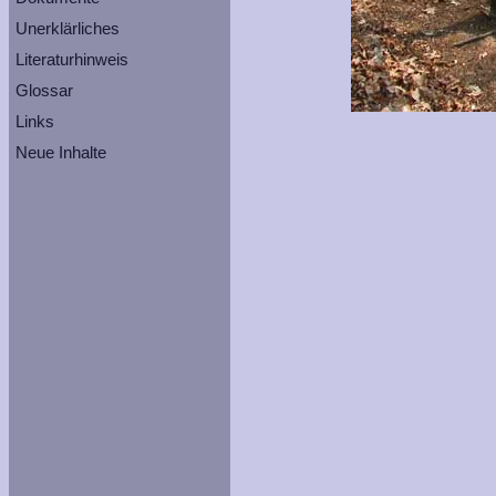
Unerklärliches
Literaturhinweis
Glossar
Links
Neue Inhalte