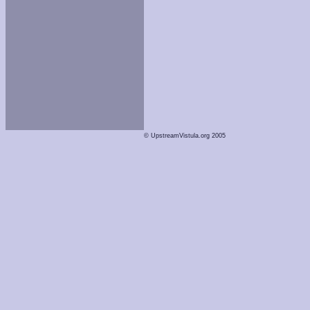
© UpstreamVistula.org 2005