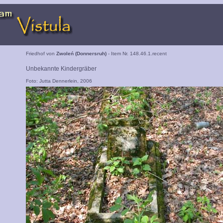
Friedhof von
Zwoleń (Donnersruh)
- Item Nr. 148.46.1.recent
Unbekannte Kindergräber
Foto: Jutta Dennerlein, 2006