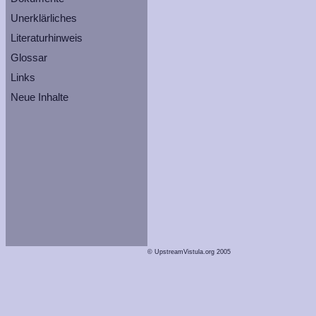
Unerklärliches
Literaturhinweis
Glossar
Links
Neue Inhalte
© UpstreamVistula.org 2005