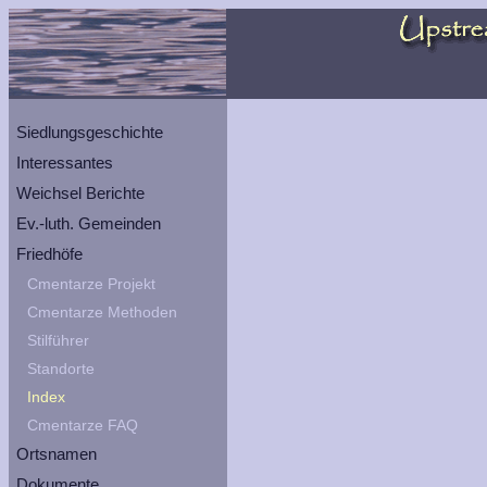
Siedlungsgeschichte
Interessantes
Weichsel Berichte
Ev.-luth. Gemeinden
Friedhöfe
Cmentarze Projekt
Cmentarze Methoden
Stilführer
Standorte
Index
Cmentarze FAQ
Ortsnamen
Dokumente