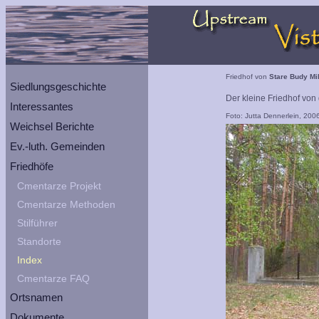
Friedhof von
Stare Budy Mi
Siedlungsgeschichte
Der kleine Friedhof von
Interessantes
Foto: Jutta Dennerlein, 200
Weichsel Berichte
Ev.-luth. Gemeinden
Friedhöfe
Cmentarze Projekt
Cmentarze Methoden
Stilführer
Standorte
Index
Cmentarze FAQ
Ortsnamen
Dokumente