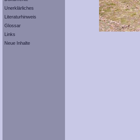
Unerklärliches
Literaturhinweis
Glossar
Links
Neue Inhalte