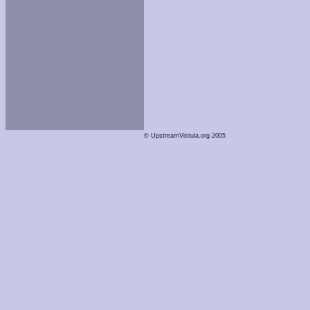
© UpstreamVistula.org 2005