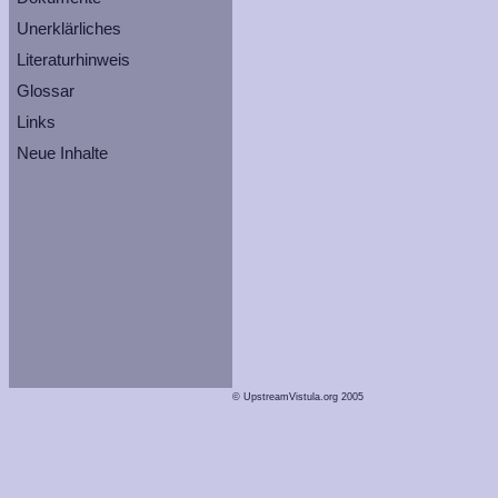
Unerklärliches
Literaturhinweis
Glossar
Links
Neue Inhalte
© UpstreamVistula.org 2005