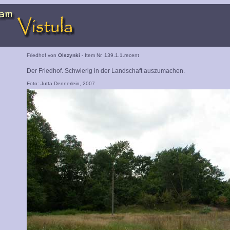
Friedhof von
Olszynki
- Item Nr. 139.1.1.recent
Der Friedhof. Schwierig in der Landschaft auszumachen.
Foto: Jutta Dennerlein, 2007