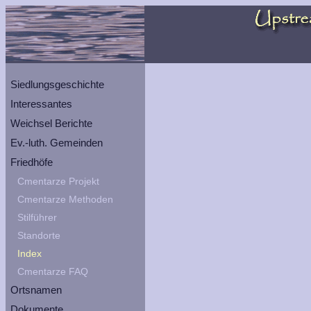
Siedlungsgeschichte
Interessantes
Weichsel Berichte
Ev.-luth. Gemeinden
Friedhöfe
Cmentarze Projekt
Cmentarze Methoden
Stilführer
Standorte
Index
Cmentarze FAQ
Ortsnamen
Dokumente