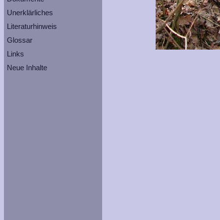
Unerklärliches
Literaturhinweis
Glossar
Links
Neue Inhalte