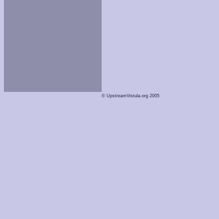
© UpstreamVistula.org 2005