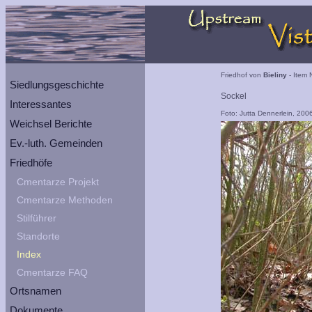
Friedhof von
Bieliny
- Item 
Siedlungsgeschichte
Sockel
Interessantes
Foto: Jutta Dennerlein, 200
Weichsel Berichte
Ev.-luth. Gemeinden
Friedhöfe
Cmentarze Projekt
Cmentarze Methoden
Stilführer
Standorte
Index
Cmentarze FAQ
Ortsnamen
Dokumente