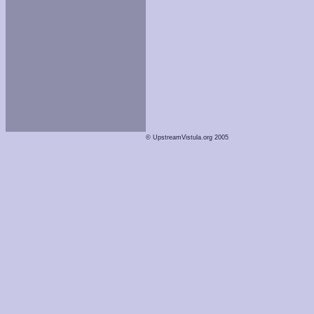
© UpstreamVistula.org 2005