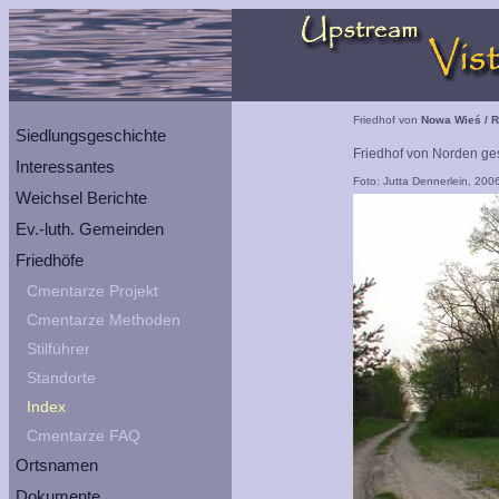
Friedhof von
Nowa Wieś / 
Siedlungsgeschichte
Friedhof von Norden g
Interessantes
Foto: Jutta Dennerlein, 200
Weichsel Berichte
Ev.-luth. Gemeinden
Friedhöfe
Cmentarze Projekt
Cmentarze Methoden
Stilführer
Standorte
Index
Cmentarze FAQ
Ortsnamen
Dokumente