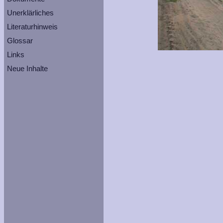
Unerklärliches
Literaturhinweis
Glossar
Links
Neue Inhalte