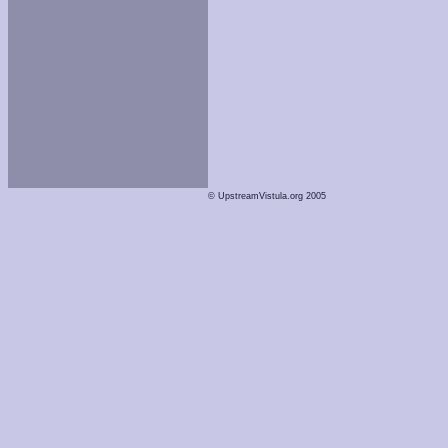
© UpstreamVistula.org 2005