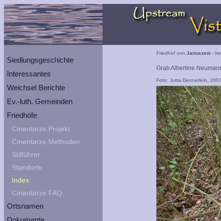
Friedhof von
Januszew
- It
Siedlungsgeschichte
Grab Albertine Neumann
Interessantes
Foto: Jutta Dennerlein, 200
Weichsel Berichte
Ev.-luth. Gemeinden
Friedhöfe
Cmentarze Projekt
Cmentarze Methoden
Stilführer
Standorte
Index
Cmentarze FAQ
Ortsnamen
Dokumente