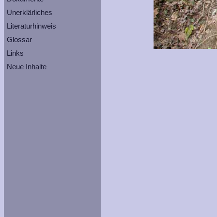
Unerklärliches
Literaturhinweis
Glossar
Links
Neue Inhalte