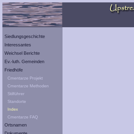
Siedlungsgeschichte
Interessantes
Weichsel Berichte
Ev.-luth. Gemeinden
Friedhöfe
Cmentarze Projekt
Cmentarze Methoden
Stilführer
Standorte
Index
Cmentarze FAQ
Ortsnamen
Dokumente