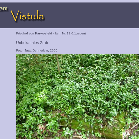
Friedhof von
Karwosieki
- Item Nr. 13.6.1.recent
Unbekanntes Grab
Foto: Jutta Dennerlein, 2005