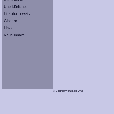
Unerklärliches
Literaturhinweis
Glossar
Links
Neue Inhalte
© UpstreamVistula.org 2005