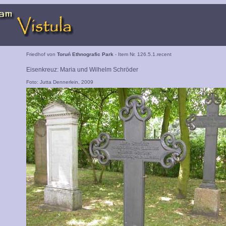
Friedhof von
Toruń Ethnografic Park
- Item Nr. 126.5.1.recent
Eisenkreuz: Maria und Wilhelm Schröder
Foto: Jutta Dennerlein, 2009