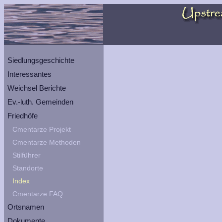
Siedlungsgeschichte
Interessantes
Weichsel Berichte
Ev.-luth. Gemeinden
Friedhöfe
Cmentarze Projekt
Cmentarze Methoden
Stilführer
Standorte
Index
Cmentarze FAQ
Ortsnamen
Dokumente