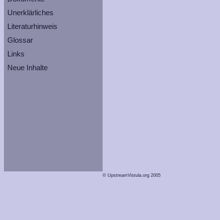
Unerklärliches
Literaturhinweis
Glossar
Links
Neue Inhalte
© UpstreamVistula.org 2005