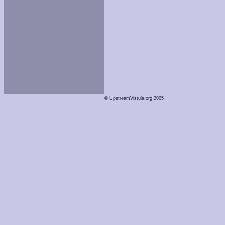
© UpstreamVistula.org 2005