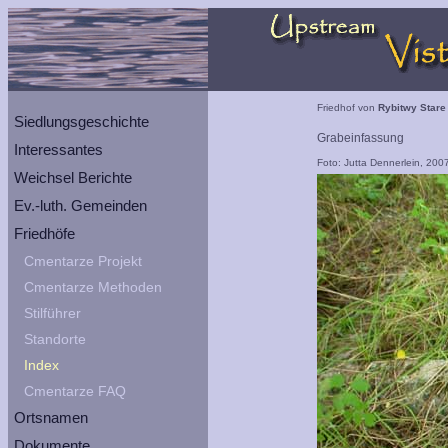
Friedhof von
Rybitwy Stare
Siedlungsgeschichte
Grabeinfassung
Interessantes
Foto: Jutta Dennerlein, 200
Weichsel Berichte
Ev.-luth. Gemeinden
Friedhöfe
Cmentarze Projekt
Cmentarze Methoden
Stilführer
Standorte
Index
Cmentarze FAQ
Ortsnamen
Dokumente