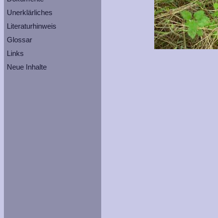
Unerklärliches
Literaturhinweis
Glossar
Links
Neue Inhalte