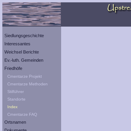
Siedlungsgeschichte
Interessantes
Weichsel Berichte
Ev.-luth. Gemeinden
Friedhöfe
Cmentarze Projekt
Cmentarze Methoden
Stilführer
Standorte
Index
Cmentarze FAQ
Ortsnamen
Dokumente