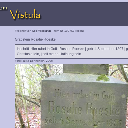
Friedhof von
Łęg Witoszyn
- Item Nr. 109.6.3.recent
Grabstein Rosalie Roeske
Inschrift: Hier ruhet in Gott | Rosalie Roeske | geb. 4 September 1897 | 
Christus allein, | soll meine Hoffnung sein.
Foto: Jutta Dennerlein, 2006