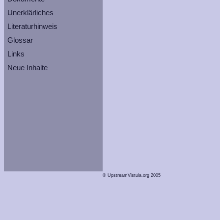
Unerklärliches
Literaturhinweis
Glossar
Links
Neue Inhalte
© UpstreamVistula.org 2005