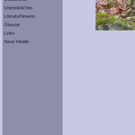
Unerklärliches
Literaturhinweis
Glossar
Links
Neue Inhalte