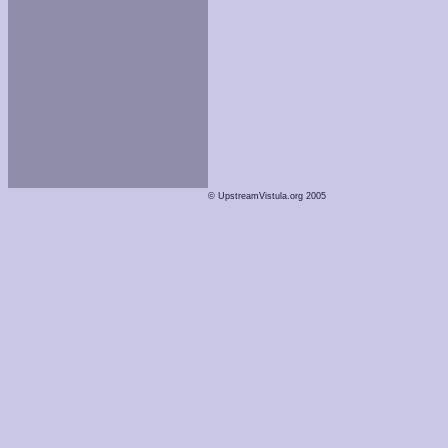
© UpstreamVistula.org 2005