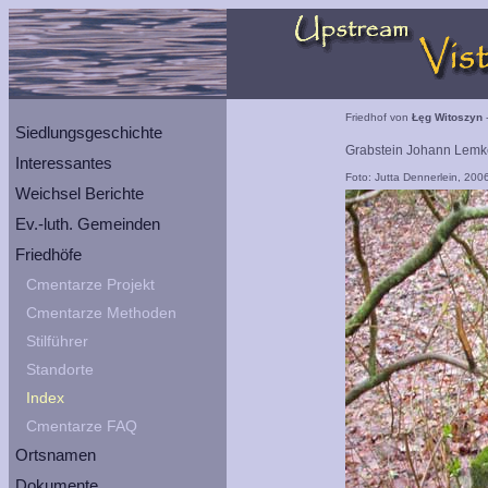
Friedhof von
Łęg Witoszyn
-
Siedlungsgeschichte
Grabstein Johann Lemke 
Interessantes
Foto: Jutta Dennerlein, 200
Weichsel Berichte
Ev.-luth. Gemeinden
Friedhöfe
Cmentarze Projekt
Cmentarze Methoden
Stilführer
Standorte
Index
Cmentarze FAQ
Ortsnamen
Dokumente